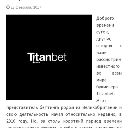
28 февраля, 2017
Доброго
времени
суток,
друзья,
сегодня с
вами
рассмотрим
известного
во всем
мире
букмекера
Titanbet.
Этот
представитель беттинга родом из Великобритании и
свою деятельность начал относительно недавно, в
2010 году. Но, за столь короткий период времени
контора успела заявить о себе и занять лидирующие