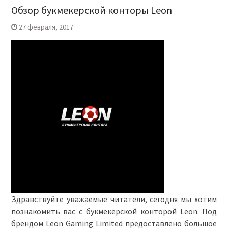
Обзор букмекерской конторы Leon
27 февраля, 2017
Здравствуйте уважаемые читатели, сегодня мы хотим
познакомить вас с букмекерской конторой Leon. Под
брендом Leon Gaming Limited предоставлено большое