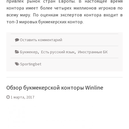
привлек рынок стран Европы. В настоящее время
контора имеет более четырех миллионов игроков по
всему миру. По оценкам экспертов контора входит в
топ-3 мировых букмекерских контор.
Оставить комментарий
Букмекер
,
Есть русский язык
,
Иностранные БК
Sportingbet
Обзор букмекерской конторы Winline
1 марта, 2017