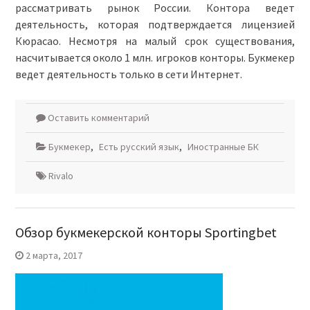
рассматривать рынок России. Контора ведет
деятельность, которая подтверждается лицензией
Кюрасао. Несмотря на малый срок существования,
насчитывается около 1 млн. игроков конторы. Букмекер
ведет деятельность только в сети Интернет.
Оставить комментарий
Букмекер
,
Есть русский язык
,
Иностранные БК
Rivalo
Обзор букмекерской конторы Sportingbet
2 марта, 2017