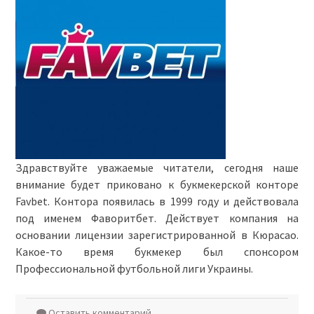
Здравствуйте уважаемые читатели, сегодня наше
внимание будет приковано к букмекерской конторе
Favbet. Контора появилась в 1999 году и действовала
под именем Фаворитбет. Действует компания на
основании лицензии зарегистрированной в Кюрасао.
Какое-то время букмекер был спонсором
Профессиональной футбольной лиги Украины.
Оставить комментарий