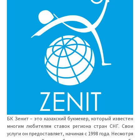
БК Зенит – это казахский букмекер, который известен
многим любителям ставок региона стран СНГ. Свои
услуги он предоставляет, начиная с 1998 года. Несмотря