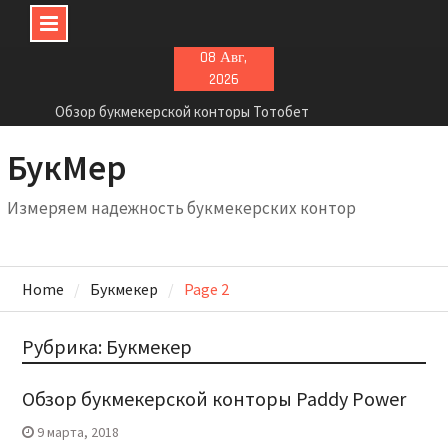
Skip
08 Авг,
to
2026
content
Обзор букмекерской конторы Тотобет
Обзор букмекерской конторы СпортБет
Обзор букмекерской конторы Ставкабет
БукМер
Измеряем надежность букмекерских контор
Home
Букмекер
Page 2
Рубрика:
Букмекер
Обзор букмекерской конторы Paddy Power
9 марта, 2018