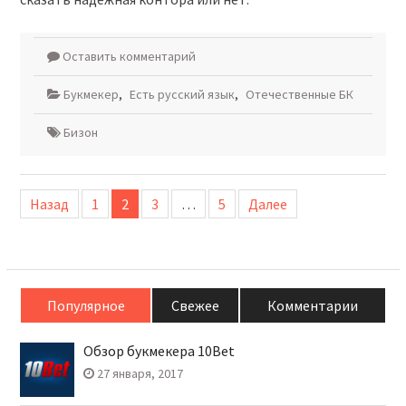
Оставить комментарий
Букмекер
,
Есть русский язык
,
Отечественные БК
Бизон
Пагинация
Назад
1
2
3
…
5
Далее
записей
Популярное
Свежее
Комментарии
Обзор букмекера 10Bet
27 января, 2017