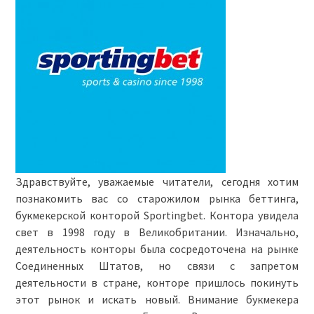
Здравствуйте, уважаемые читатели, сегодня хотим
познакомить вас со старожилом рынка беттинга,
букмекерской конторой Sportingbet. Контора увидела
свет в 1998 году в Великобритании. Изначально,
деятельность конторы была сосредоточена на рынке
Соединенных Штатов, но связи с запретом
деятельности в стране, конторе пришлось покинуть
этот рынок и искать новый. Внимание букмекера