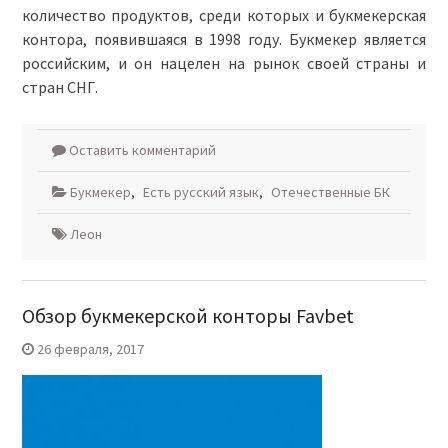
количество продуктов, среди которых и букмекерская
контора, появившаяся в 1998 году. Букмекер является
российским, и он нацелен на рынок своей страны и
стран СНГ.
Оставить комментарий
Букмекер
,
Есть русский язык
,
Отечественные БК
Леон
Обзор букмекерской конторы Favbet
26 февраля, 2017