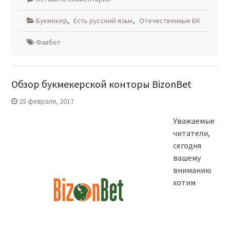
Букмекер
,
Есть русский язык
,
Отечественные БК
Фавбет
Обзор букмекерской конторы BizonBet
25 февраля, 2017
Уважаемые
читатели,
сегодня
вашему
вниманию
хотим