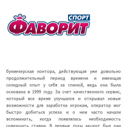
букмекерская контора, действующая уже довольно
продолжительный период времени и имеющая
солидный опыт у себя за спиной, ведь она была
основана в 1999 году. За счет качественного сервис,
который все время улучшался и открывал новые
возможности для заработка игрокам, оператор мог
быстро добиться успеха и о нем часто начали
вспоминать, когда появлялась необходимость
совершать ставки. В первые годы акцент был дан