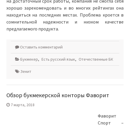
на достаточный срок работы, компания не смогла себя
хорошо зарекомендовать и во многих рейтингах она
находиться на последних местах. Проблема кроется в
сомнительной надежности и низком качестве
предлагаемого продукта.
Оставить комментарий
Букмекер
,
Есть русский язык
,
Отечественные БК
Зенит
Обзор букмекерской конторы Фаворит
7 марта, 2018
Фаворит
Спорт –