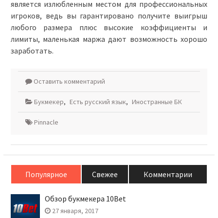
является излюбленным местом для профессиональных
игроков, ведь вы гарантировано получите выигрыш
любого размера плюс высокие коэффициенты и
лимиты, маленькая маржа дают возможность хорошо
заработать.
Оставить комментарий
Букмекер
,
Есть русский язык
,
Иностранные БК
Pinnacle
Популярное
Свежее
Комментарии
Обзор букмекера 10Bet
27 января, 2017