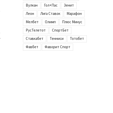
е
Вулкан
Гол+Пас
Зенит
а
Леон
Лига Ставок
Марафон
Мелбет
Олимп
Плюс Минус
е
РусТелетот
СпортБет
й
у
Ставкабет
Тенниси
Тотобет
о
Фавбет
Фаворит Спорт