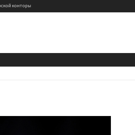
рской конторы
рской конторы
рской конторы