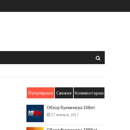
Популярное
Свежее
Комментарии
Обзор букмекера 10Bet
27 января, 2017
Обзор букмекера 188Bet