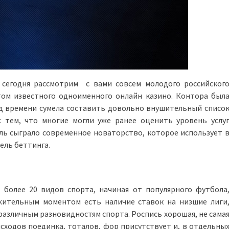
 сегодня рассмотрим с вами совсем молодого российског
том известного одноименного онлайн казино. Контора был
од времени сумела составить довольно внушительный списо
с тем, что многие могли уже ранее оценить уровень услу
ь сыграло современное новаторство, которое использует 
ель беттинга.
 более 20 видов спорта, начиная от популярного футбола
жительным моментом есть наличие ставок на низшие лиги
различным разновидностям спорта. Роспись хорошая, не сама
исходов поединка, тоталов, фор присутствует и, в отдельны