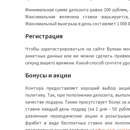
Минимальная сумма депозита равна 100 рублям, 
Максимальная величина ставки варьируется,
Максимальный выигрыш в день составляет 1 000 0
Регистрация
Чтобы зарегистрироваться на сайте Вулкан мо
анкетных данных или же можно сделать привязку
секунд вашего времени. Какой способ сочтете удо
Бонусы и акции
Контора предоставляет хороший выбор акци
политику. Так, при пополнении депозита, выпол
качестве подарка. Также присутствует бонус за 
ставки каждый день подряд (за 2 дня – 50 рубле
различные периодические акции и розыгрыши
фрибет в виде бесплатных ставок или пополн
предстоящих акциях доступна на
официальном с