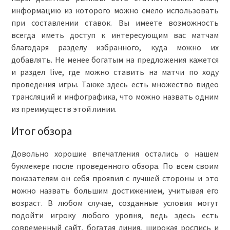
информацию из которого можно смело использовать
при составлении ставок. Вы имеете возможность
всегда иметь доступ к интересующим вас матчам
благодаря разделу избранного, куда можно их
добавлять. Не менее богатым на предложения кажется
и раздел live, где можно ставить на матчи по ходу
проведения игры. Также здесь есть множество видео
трансляций и инфографика, что можно назвать одним
из преимуществ этой линии.
Итог обзора
Довольно хорошие впечатления остались о нашем
букмекере после проведенного обзора. По всем своим
показателям он себя проявил с лучшей стороны и это
можно назвать большим достижением, учитывая его
возраст. В любом случае, созданные условия могут
подойти игроку любого уровня, ведь здесь есть
современный сайт, богатая линия, широкая роспись и