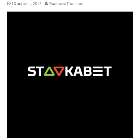
10 апреля, 2018
Валерий Поляков