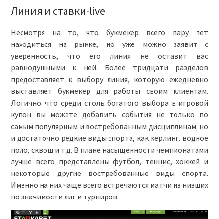
Линия и ставки-live
Несмотря на то, что букмекер всего пару лет
находиться на рынке, но уже можно заявит с
уверенность, что его линия не оставит вас
равнодушными к ней. Более тридцати разделов
предоставляет к выбору линия, которую ежедневно
выставляет букмекер для работы своим клиентам.
Логично. что среди столь богатого выбора в игровой
купон вы можете добавить события не только по
самым популярным и востребованным дисциплинам, но
и достаточно редкие виды спорта, как керлинг. водное
поло, сквош и т.д. В плане насыщенности чемпионатами
лучше всего представлены футбол, теннис, хоккей и
некоторые другие востребованные виды спорта.
Именно на них чаще всего встречаются матчи из низших
по значимости лиг и турниров.