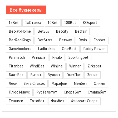
Все букмекеры
1xBet
1хСтавка
10Bet
188Bet
888sport
Bet-at-Home
Bet365
Betcity
Betfair
BetRedKings
BetStars
Betway
Bwin
Fonbet
Gamebookers
Ladbrokes
OneBett
Paddy Power
Parimatch
Pinnacle
Rivalo
Sportingbet
Titanbet
WindBet
Winline
Winner
Zirkabet
БалтБет
Бизон
Вулкан
Гол+Пас
Зенит
Леон
Лига Ставок
Марафон
Мелбет
Олимп
Плюс Минус
РусТелетот
СпортБет
Ставкабет
Тенниси
Тотобет
Фавбет
Фаворит Спорт