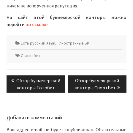
ничем не испорченная репутация.
На сайт этой букмекерской конторы можно
перейти
по ссылке
.
Есть русский язык
,
Иностранные БК
Ставкабет
Навигация
Предыдущий
Следующий
Обзор букмекерской
Обзор букмекерской
по
пост:
пост:
конторы Тотобет
конторы СпортБет
записям
Добавить комментарий
Ваш адрес email не будет опубликован.
Обязательные