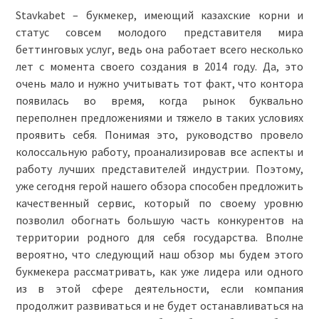
Stavkabet – букмекер, имеющий казахские корни и
статус совсем молодого представителя мира
беттинговых услуг, ведь она работает всего несколько
лет с момента своего создания в 2014 году. Да, это
очень мало и нужно учитывать тот факт, что контора
появилась во время, когда рынок буквально
переполнен предложениями и тяжело в таких условиях
проявить себя. Понимая это, руководство провело
колоссальную работу, проанализировав все аспекты и
работу лучших представителей индустрии. Поэтому,
уже сегодня герой нашего обзора способен предложить
качественный сервис, который по своему уровню
позволил обогнать большую часть конкурентов на
территории родного для себя государства. Вполне
вероятно, что следующий наш обзор мы будем этого
букмекера рассматривать, как уже лидера или одного
из в этой сфере деятельности, если компания
продолжит развиваться и не будет останавливаться на