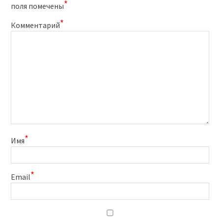
*
поля помечены
*
Комментарий
*
Имя
*
Email