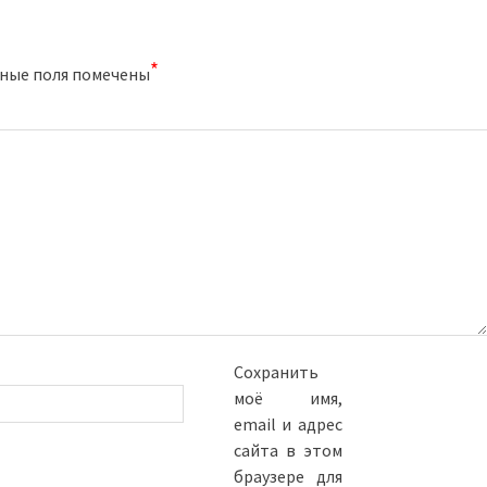
*
ные поля помечены
Сохранить
моё имя,
email и адрес
сайта в этом
браузере для