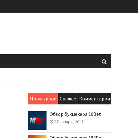
Популярное
Свежее
Комментарии
Обзор букмекера 10Bet
27 января, 2017
Обзор букмекера 188Bet