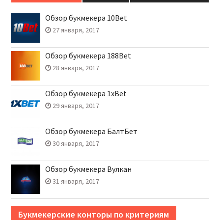
Обзор букмекера 10Bet
27 января, 2017
Обзор букмекера 188Bet
28 января, 2017
Обзор букмекера 1xBet
29 января, 2017
Обзор букмекера БалтБет
30 января, 2017
Обзор букмекера Вулкан
31 января, 2017
Букмекерские конторы по критериям