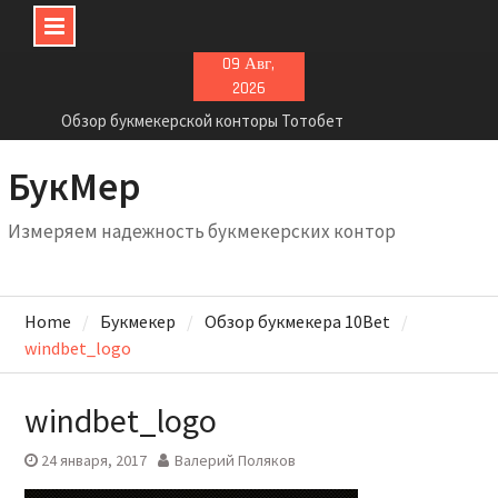
Skip
09 Авг,
to
2026
content
Обзор букмекерской конторы Тотобет
Обзор букмекерской конторы СпортБет
Обзор букмекерской конторы Ставкабет
БукМер
Измеряем надежность букмекерских контор
Home
Букмекер
Обзор букмекера 10Bet
windbet_logo
windbet_logo
24 января, 2017
Валерий Поляков