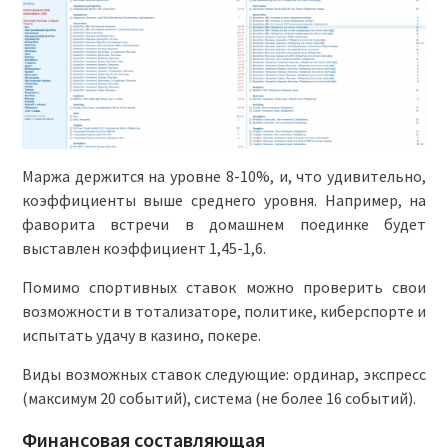
Маржа держится на уровне 8-10%, и, что удивительно,
коэффициенты выше среднего уровня. Например, на
фаворита встречи в домашнем поединке будет
выставлен коэффициент 1,45-1,6.
Помимо спортивных ставок можно проверить свои
возможности в тотализаторе, политике, киберспорте и
испытать удачу в казино, покере.
Виды возможных ставок следующие: ординар, экспресс
(максимум 20 событий), система (не более 16 событий).
Финансовая составляющая