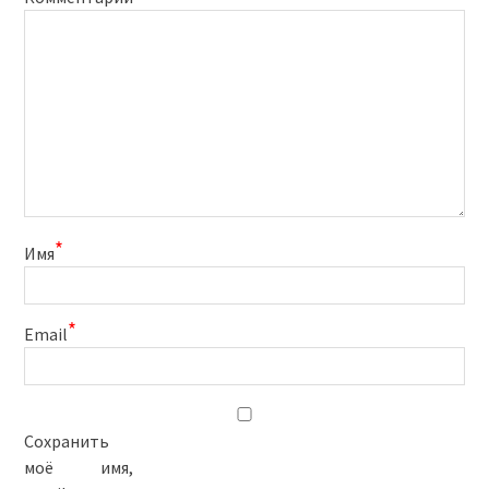
*
Имя
*
Email
Сохранить
моё имя,