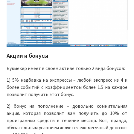
Акции и бонусы
Букмекер имеет в своем активе только 2 вида бонусов:
1) 5% надбавка на экспрессы – любой экспресс из 4 и
более событий с коэффициентом более 1.5 на каждое
позволит получить этот бонус.
2) бонус на пополнение – довольно сомнительная
акция. которая позволит вам получить до 10% от
проигранных средств в течение месяца. Вот, правда,
обязательным условием является ежемесячный депозит