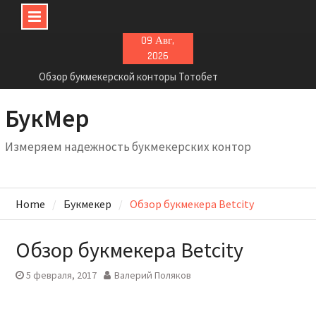
Skip
09 Авг,
to
2026
content
Обзор букмекерской конторы Тотобет
Обзор букмекерской конторы СпортБет
Обзор букмекерской конторы Ставкабет
БукМер
Измеряем надежность букмекерских контор
Home
Букмекер
Обзор букмекера Betcity
Обзор букмекера Betcity
5 февраля, 2017
Валерий Поляков