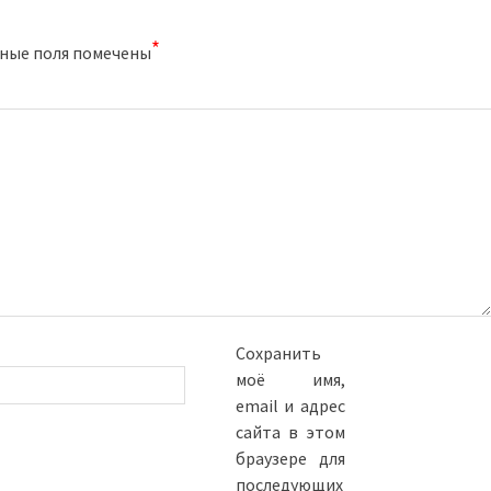
*
ные поля помечены
Сохранить
моё имя,
email и адрес
сайта в этом
браузере для
последующих