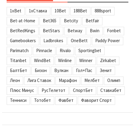
1xBet
1хСтавка
10Bet
188Bet
888sport
Bet-at-Home
Bet365
Betcity
Betfair
BetRedKings
BetStars
Betway
Bwin
Fonbet
Gamebookers
Ladbrokes
OneBett
Paddy Power
Parimatch
Pinnacle
Rivalo
Sportingbet
Titanbet
WindBet
Winline
Winner
Zirkabet
БалтБет
Бизон
Вулкан
Гол+Пас
Зенит
Леон
Лига Ставок
Марафон
Мелбет
Олимп
Плюс Минус
РусТелетот
СпортБет
Ставкабет
Тенниси
Тотобет
Фавбет
Фаворит Спорт