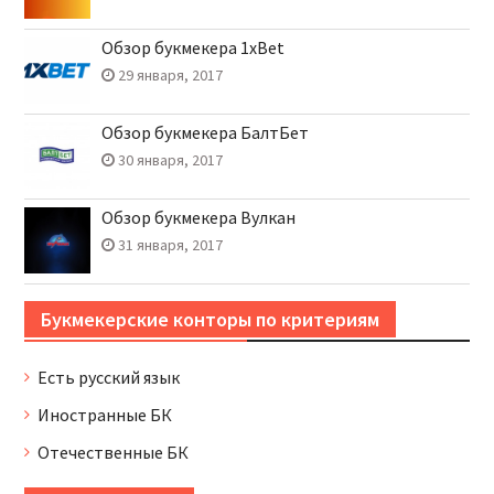
Обзор букмекера 1xBet
29 января, 2017
Обзор букмекера БалтБет
30 января, 2017
Обзор букмекера Вулкан
31 января, 2017
Букмекерские конторы по критериям
Есть русский язык
Иностранные БК
Отечественные БК