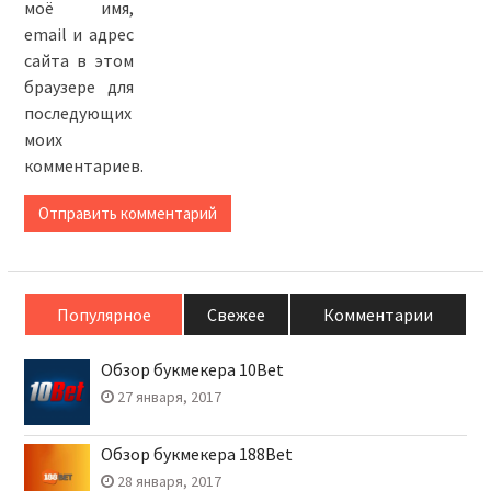
моё имя,
email и адрес
сайта в этом
браузере для
последующих
моих
комментариев.
Популярное
Свежее
Комментарии
Обзор букмекера 10Bet
27 января, 2017
Обзор букмекера 188Bet
28 января, 2017