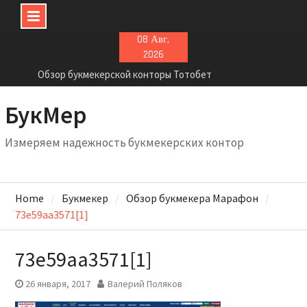
Skip
08 Авг,
to
2026
content
Обзор букмекерской конторы Тотобет
Обзор букмекерской конторы СпортБет
Обзор букмекерской конторы Ставкабет
БукМер
Измеряем надежность букмекерских контор
Home
Букмекер
Обзор букмекера Марафон
73e59aa3571[1]
73e59aa3571[1]
26 января, 2017
Валерий Поляков