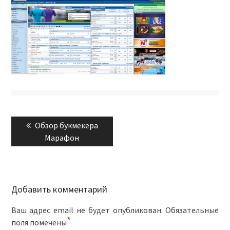
Навигация
Предыдущий
Обзор букмекера
по
пост:
Марафон
записям
Добавить комментарий
Ваш адрес email не будет опубликован.
Обязательные
*
поля помечены