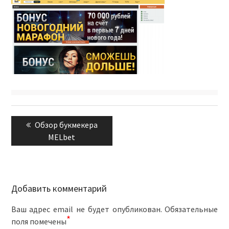
Навигация
Предыдущий
Обзор букмекера
по
пост:
MELbet
записям
Добавить комментарий
Ваш адрес email не будет опубликован.
Обязательные
*
поля помечены