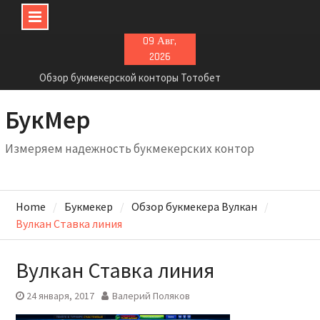
Skip
09 Авг,
to
2026
content
Обзор букмекерской конторы Тотобет
Обзор букмекерской конторы СпортБет
Обзор букмекерской конторы Ставкабет
БукМер
Измеряем надежность букмекерских контор
Home
Букмекер
Обзор букмекера Вулкан
Вулкан Ставка линия
Вулкан Ставка линия
24 января, 2017
Валерий Поляков