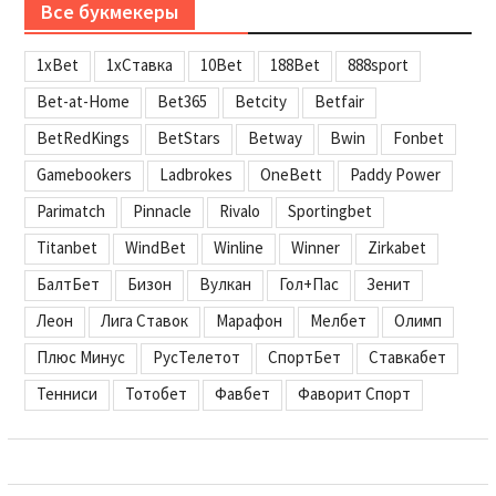
Все букмекеры
1xBet
1хСтавка
10Bet
188Bet
888sport
Bet-at-Home
Bet365
Betcity
Betfair
BetRedKings
BetStars
Betway
Bwin
Fonbet
Gamebookers
Ladbrokes
OneBett
Paddy Power
Parimatch
Pinnacle
Rivalo
Sportingbet
Titanbet
WindBet
Winline
Winner
Zirkabet
БалтБет
Бизон
Вулкан
Гол+Пас
Зенит
Леон
Лига Ставок
Марафон
Мелбет
Олимп
Плюс Минус
РусТелетот
СпортБет
Ставкабет
Тенниси
Тотобет
Фавбет
Фаворит Спорт