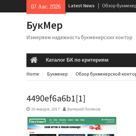
Skip
Latest News
Обзор букмеке
07 Авг, 2026
to
Тотобет
content
Обзор букмеке
БукМер
СпортБет
Обзор букмеке
Измеряем надежность букмекерских контор
Ставкабет
Каталог БК по критериям
Home
Home
Букмекер
Обзор букмекерской конто
4490ef6a6b1[1]
26 января, 2017
Валерий Поляков