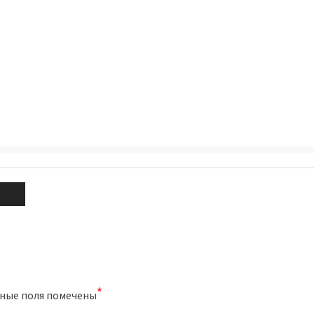
*
ные поля помечены