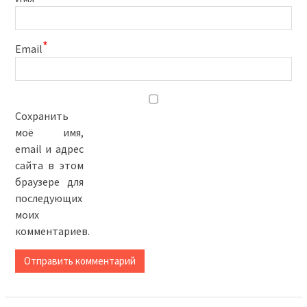
*
Email
Сохранить
моё имя,
email и адрес
сайта в этом
браузере для
последующих
моих
комментариев.