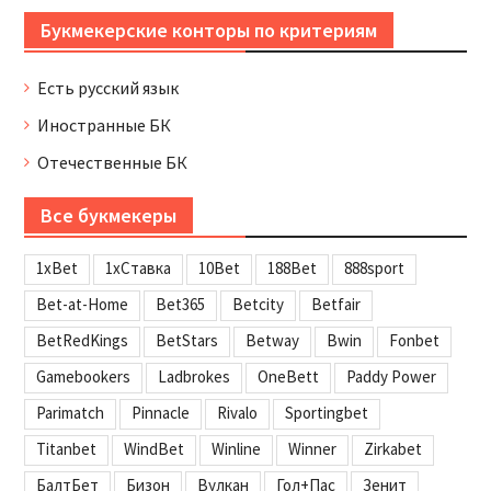
Букмекерские конторы по критериям
Есть русский язык
Иностранные БК
Отечественные БК
Все букмекеры
1xBet
1хСтавка
10Bet
188Bet
888sport
Bet-at-Home
Bet365
Betcity
Betfair
BetRedKings
BetStars
Betway
Bwin
Fonbet
Gamebookers
Ladbrokes
OneBett
Paddy Power
Parimatch
Pinnacle
Rivalo
Sportingbet
Titanbet
WindBet
Winline
Winner
Zirkabet
БалтБет
Бизон
Вулкан
Гол+Пас
Зенит