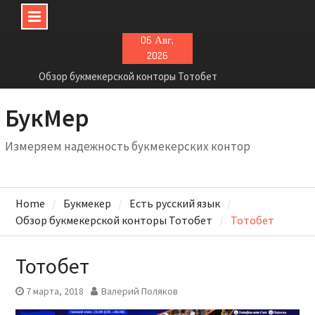
Skip
06 Авг,
to
2026
content
Обзор букмекерской конторы Тотобет
Обзор букмекерской конторы СпортБет
Обзор букмекерской конторы Ставкабет
БукМер
Измеряем надежность букмекерских контор
Home
Букмекер
Есть русский язык
Обзор букмекерской конторы Тотобет
Тотобет
Тотобет
7 марта, 2018
Валерий Поляков