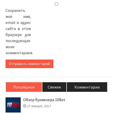
Сохранить
моё имя,
email и адрес
сайта в этом
браузере для
последующих
моих
комментариев.
Популярное
Свежее
Комментарии
Обзор букмекера 10Bet
27 января, 2017