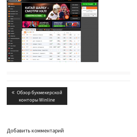
Навигация
Предыдущий
Обзор букмекерской
по
пост:
конторы Winline
записям
Добавить комментарий