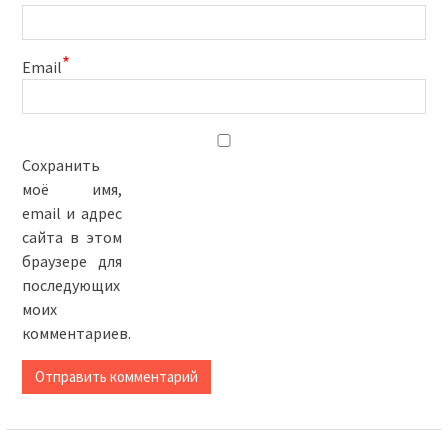
*
Email
Сохранить
моё имя,
email и адрес
сайта в этом
браузере для
последующих
моих
комментариев.