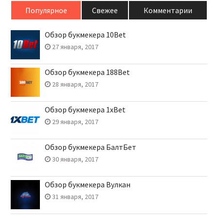
Популярное
Свежее
Комментарии
Обзор букмекера 10Bet
27 января, 2017
Обзор букмекера 188Bet
28 января, 2017
Обзор букмекера 1xBet
29 января, 2017
Обзор букмекера БалтБет
30 января, 2017
Обзор букмекера Вулкан
31 января, 2017