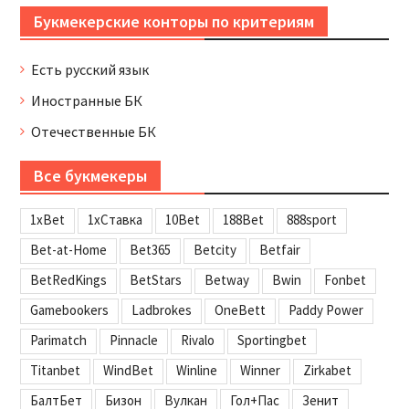
Букмекерские конторы по критериям
Есть русский язык
Иностранные БК
Отечественные БК
Все букмекеры
1xBet
1хСтавка
10Bet
188Bet
888sport
Bet-at-Home
Bet365
Betcity
Betfair
BetRedKings
BetStars
Betway
Bwin
Fonbet
Gamebookers
Ladbrokes
OneBett
Paddy Power
Parimatch
Pinnacle
Rivalo
Sportingbet
Titanbet
WindBet
Winline
Winner
Zirkabet
БалтБет
Бизон
Вулкан
Гол+Пас
Зенит